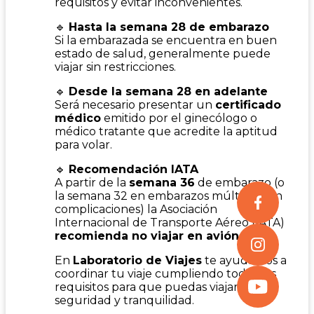
requisitos y evitar inconvenientes.
🔹
Hasta la semana 28 de embarazo
Si la embarazada se encuentra en buen
estado de salud, generalmente puede
viajar sin restricciones.
🔹
Desde la semana 28 en adelante
Será necesario presentar un
certificado
médico
emitido por el ginecólogo o
médico tratante que acredite la aptitud
para volar.
🔹
Recomendación IATA
A partir de la
semana 36
de embarazo (o
la semana 32 en embarazos múltiples sin
complicaciones) la Asociación
Internacional de Transporte Aéreo (IATA)
recomienda no viajar en avión
.
En
Laboratorio de Viajes
te ayudamos a
coordinar tu viaje cumpliendo todos los
requisitos para que puedas viajar con
seguridad y tranquilidad.