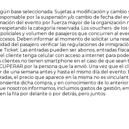
gún base seleccionada. Sujetas a modificación y cambio si
responsable por la suspensión y/o cambio de fecha del e
ación del evento por fuerza mayor de la organización 
e respetando la categoría reservada. Los vouchers de los
 policiales y volumen de pasajeros que concurren al event
accesos. Deben informar al momento de solicitar una rese
idad del pasajero verificar las regulaciones de inmigració
icket: Las entradas pueden ser abonos, entradas física
ue el cliente tenga celular con acceso a internet para po
s clientes no tienen smartphone en el caso de que sean t
PERAR por la persona que la envió. Una vez que el clien
ir de una semana antes y hasta el mismo día del evento. E
radas, el precio que aparece en la misma no es vinculant
 consiente dicha compra, y en conocimiento de lo anteri
que nosotros informamos, incluimos gastos de gestión, e
en la fila por delante o por detrás, pero juntos.