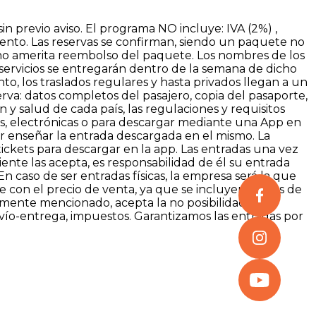
n previo aviso. El programa NO incluye: IVA (2%) ,
vento. Las reservas se confirman, siendo un paquete no
no amerita reembolso del paquete. Los nombres de los
 servicios se entregarán dentro de la semana de dicho
o, los traslados regulares y hasta privados llegan a un
rva: datos completos del pasajero, copia del pasaporte,
n y salud de cada país, las regulaciones y requisitos
s, electrónicas o para descargar mediante una App en
der enseñar la entrada descargada en el mismo. La
ickets para descargar en la app. Las entradas una vez
te las acepta, es responsabilidad de él su entrada
n caso de ser entradas físicas, la empresa será la que
e con el precio de venta, ya que se incluyen gastos de
ormente mencionado, acepta la no posibilidad de
nvío-entrega, impuestos. Garantizamos las entradas por