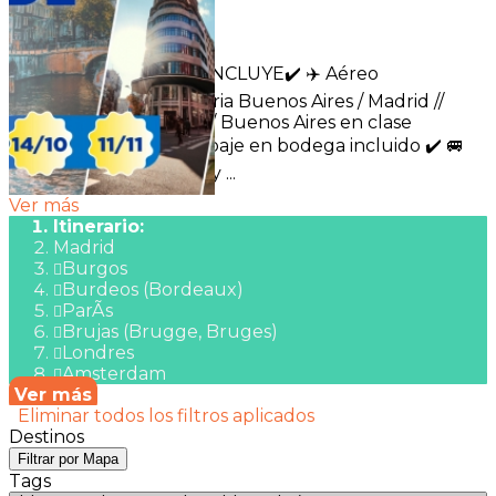
Duración:
13
Días
10
Noches
✈️🌍 EL PROGRAMA INCLUYE✔️ ✈️ Aéreo
internacional con Iberia Buenos Aires / Madrid //
Ámsterdam / Madrid / Buenos Aires en clase
económica, con equipaje en bodega incluido ✔️ 🚐
Traslados de llegada y ...
Ver más
Itinerario:
Madrid
Burgos
Burdeos (Bordeaux)
ParÃ­s
Brujas (Brugge, Bruges)
Londres
Amsterdam
Ver más
Eliminar todos los filtros aplicados
Destinos
Filtrar por Mapa
Tags