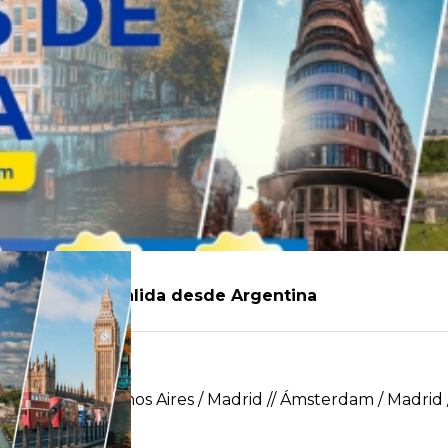
y Ámsterdam – Salida desde Argentina
on Iberia Buenos Aires / Madrid // Ámsterdam / Madrid 