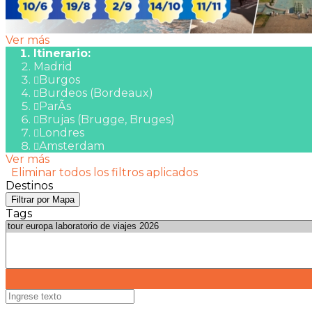
Ver más
Itinerario:
Madrid
Burgos
Burdeos (Bordeaux)
ParÃ­s
Brujas (Brugge, Bruges)
Londres
Amsterdam
Ver más
Eliminar todos los filtros aplicados
Destinos
Filtrar por Mapa
Tags