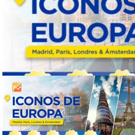
Iconos de Europa 2026: Madrid, París, Londres 
Duración:
13
Días
10
Noches
✈️🌍 EL PROGRAMA INCLUYE✔️ ✈️ Aéreo internacional c
bodega incluido ✔️ 🚐 Traslados de llegada y ...