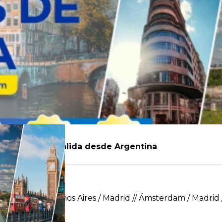
y Ámsterdam – Salida desde Argentina
on Iberia Buenos Aires / Madrid // Ámsterdam / Madrid 