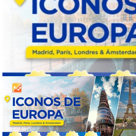
Iconos de Europa 2026: Madrid, París, Londres 
Duración:
13
Días
10
Noches
✈️🌍 EL PROGRAMA INCLUYE✔️ ✈️ Aéreo internacional c
bodega incluido ✔️ 🚐 Traslados de llegada y ...