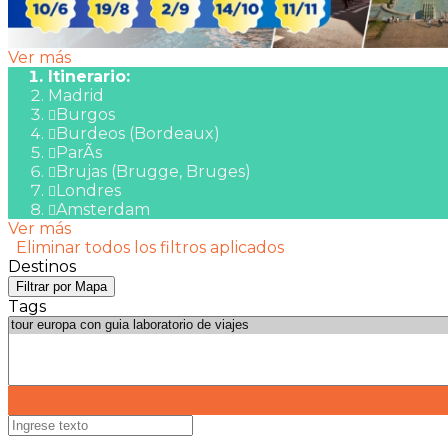
Ver más
Itinerario:
Madrid
Burgos
Burdeos (Bordeaux)
ParÃ­s
Brujas (Brugge, Bruges)
Londres
Amsterdam
Ver más
Eliminar todos los filtros aplicados
Destinos
Filtrar por Mapa
Tags