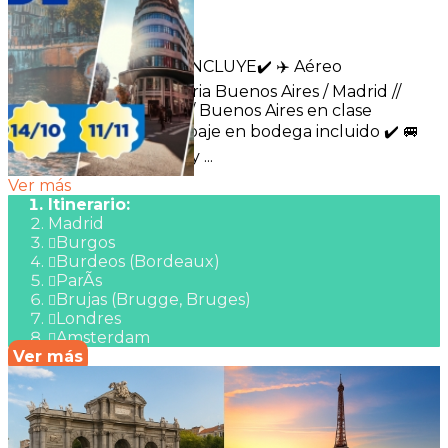
Duración:
13
Días
10
Noches
✈️🌍 EL PROGRAMA INCLUYE✔️ ✈️ Aéreo
internacional con Iberia Buenos Aires / Madrid //
Ámsterdam / Madrid / Buenos Aires en clase
económica, con equipaje en bodega incluido ✔️ 🚐
Traslados de llegada y ...
Ver más
Itinerario:
Madrid
Burgos
Burdeos (Bordeaux)
ParÃ­s
Brujas (Brugge, Bruges)
Londres
Amsterdam
Ver más