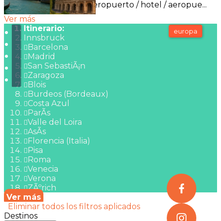
Traslados incluidos Aeropuerto / hotel / aeropue...
Ver más
Itinerario:
europa
Innsbruck
Barcelona
Madrid
San SebastiÃ¡n
Zaragoza
Blois
Burdeos (Bordeaux)
Costa Azul
ParÃ­s
Valle del Loira
AsÃ­s
Florencia (Italia)
Pisa
Roma
Venecia
Verona
ZÃºrich
Ver más
Eliminar todos los filtros aplicados
Destinos