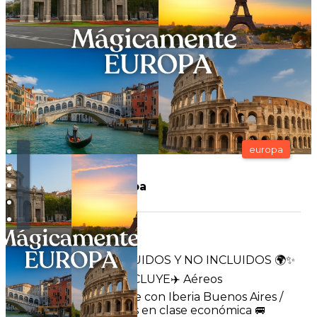
europa
Mágicamente Europa
Duración:
18
Días
16
Noches
✨🌍 SERVICIOS INCLUIDOS Y NO INCLUIDOS 🌍✨
✅ EL PROGRAMA INCLUYE✈️ Aéreos
internacionales Pasaje con Iberia Buenos Aires /
Madrid / Buenos Aires en clase económica 🚐