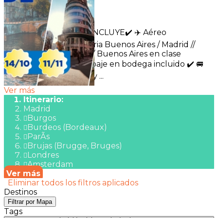
Duración:
13
Días
10
Noches
✈️🌍 EL PROGRAMA INCLUYE✔️ ✈️ Aéreo
internacional con Iberia Buenos Aires / Madrid //
Ámsterdam / Madrid / Buenos Aires en clase
económica, con equipaje en bodega incluido ✔️ 🚐
Traslados de llegada y ...
Ver más
Itinerario:
Madrid
Burgos
Burdeos (Bordeaux)
ParÃ­s
Brujas (Brugge, Bruges)
Londres
Amsterdam
Ver más
Eliminar todos los filtros aplicados
Destinos
Filtrar por Mapa
Tags